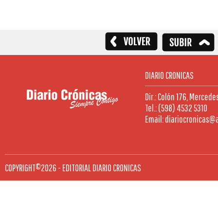
DIARIO CRONICAS
Dir.: Colón 176, Mercede
Tel.: (598) 4532 5310
Email: diariocronicas@
COPYRIGHT©2026 - EDITORIAL DIARIO CRONICAS