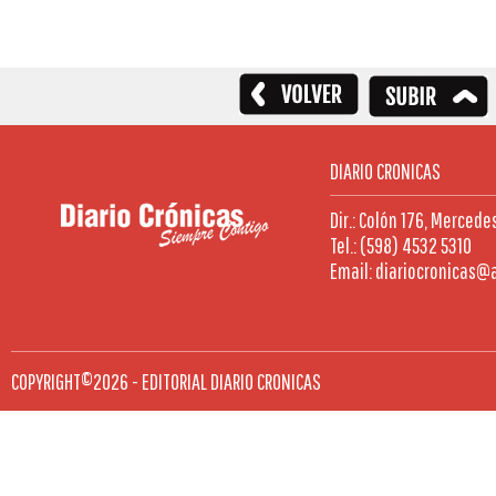
DIARIO CRONICAS
Dir.: Colón 176, Mercede
Tel.: (598) 4532 5310
Email: diariocronicas@
COPYRIGHT©2026 - EDITORIAL DIARIO CRONICAS