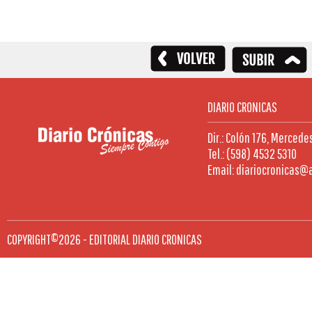
DIARIO CRONICAS
Dir.: Colón 176, Mercede
Tel.: (598) 4532 5310
Email: diariocronicas@
COPYRIGHT©2026 - EDITORIAL DIARIO CRONICAS