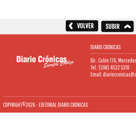
DIARIO CRONICAS
Dir.: Colón 176, Mercede
Tel.: (598) 4532 5310
Email: diariocronicas@
COPYRIGHT©2026 - EDITORIAL DIARIO CRONICAS