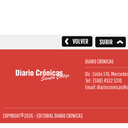
DIARIO CRONICAS
Dir.: Colón 176, Mercede
Tel.: (598) 4532 5310
Email: diariocronicas@
COPYRIGHT©2026 - EDITORIAL DIARIO CRONICAS