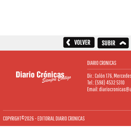
DIARIO CRONICAS
Dir.: Colón 176, Mercede
Tel.: (598) 4532 5310
Email: diariocronicas@
COPYRIGHT©2026 - EDITORIAL DIARIO CRONICAS