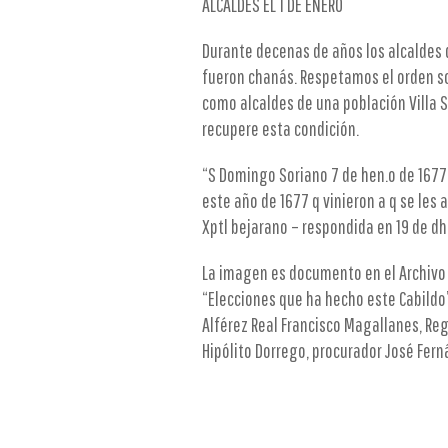
ALCALDES EL 1 DE ENERO
Durante decenas de años los alcaldes d
fueron chanás. Respetamos el orden so
como alcaldes de una población Villa So
recupere esta condición.
“S Domingo Soriano 7 de hen.o de 1677 
este año de 1677 q vinieron a q se les
Xptl bejarano – respondida en 19 de dho
La imagen es documento en el Archivo 
“Elecciones que ha hecho este Cabildo”
Alférez Real Francisco Magallanes, Reg
Hipólito Dorrego, procurador José Fern