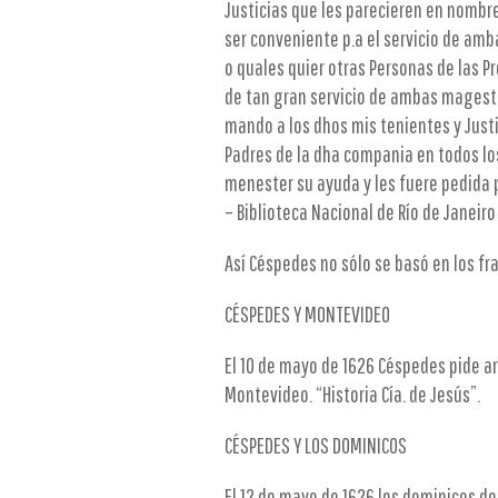
Justicias que les parecieren en nombre
ser conveniente p.a el servicio de am
o quales quier otras Personas de las Pr
de tan gran servicio de ambas magest
mando a los dhos mis tenientes y Justi
Padres de la dha compania en todos los
menester su ayuda y les fuere pedida p
– Biblioteca Nacional de Río de Janeir
Así Céspedes no sólo se basó en los fr
CÉSPEDES Y MONTEVIDEO
El 10 de mayo de 1626 Céspedes pide a
Montevideo. “Historia Cía. de Jesús”.
CÉSPEDES Y LOS DOMINICOS
El 12 de mayo de 1626 los dominicos de 