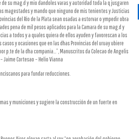
 de su mag.d y mio dandoles varas y autoridad toda la q jusgaren
bas magestades y mando que ninguno de mis tenientes y Justicias
ovincias del Rio de la Plata sean osadas a estorvar o ympedir obra
ades pena de mil pesos aplicados para la Camara de su mag.d y
cias a todos y a quales quiera de ellos ayuden y favorescan a los
 casos y ocasiones que en las dhas Provincias del uruay ubiere
or p.te de la dha compania...”, Manuscritos da Colecao de Angelis
o – Jaime Cortesao – Helio Vianna
anciscanos para fundar reducciones.
rmas y municiones y sugiere la construcción de un fuerte en
Buenos Aires elevan carta al rey “en aprobación del gobierno...