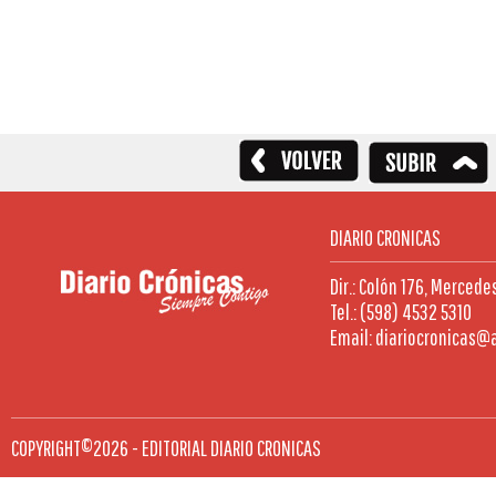
DIARIO CRONICAS
Dir.: Colón 176, Mercede
Tel.: (598) 4532 5310
Email: diariocronicas@
COPYRIGHT©2026 - EDITORIAL DIARIO CRONICAS