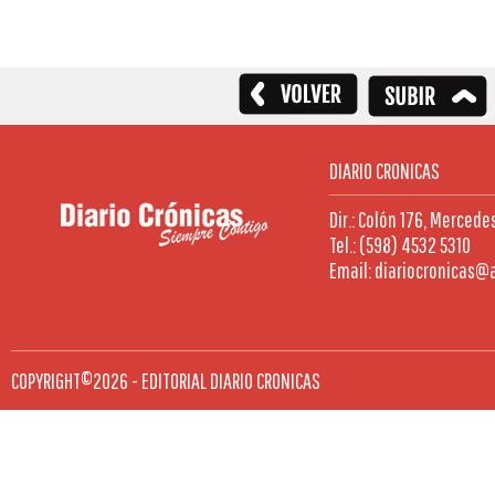
DIARIO CRONICAS
Dir.: Colón 176, Mercede
Tel.: (598) 4532 5310
Email: diariocronicas@
COPYRIGHT©2026 - EDITORIAL DIARIO CRONICAS