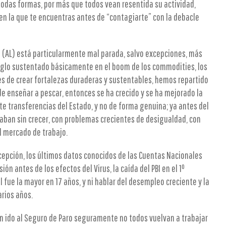
 todas formas, por más que todos vean resentida su actividad,
 en la que te encuentras antes de “contagiarte” con la debacle
a (AL) está particularmente mal parada, salvo excepciones, más
 Siglo sustentado básicamente en el boom de los commodities, los
es de crear fortalezas duraderas y sustentables, hemos repartido
e enseñar a pescar, entonces se ha crecido y se ha mejorado la
te transferencias del Estado, y no de forma genuina; ya antes del
taban sin crecer, con problemas crecientes de desigualdad, con
el mercado de trabajo.
epción, los últimos datos conocidos de las Cuentas Nacionales
n antes de los efectos del Virus, la caída del PBI en el 1º
 fue la mayor en 17 años, y ni hablar del desempleo creciente y la
arios años.
n ido al Seguro de Paro seguramente no todos vuelvan a trabajar