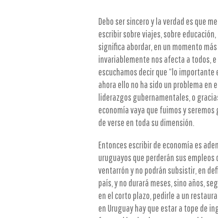
Debo ser sincero y la verdad es que m
escribir sobre viajes, sobre educación, 
significa abordar, en un momento más 
invariablemente nos afecta a todos, e 
escuchamos decir que “lo importante es
ahora ello no ha sido un problema en el
liderazgos gubernamentales, o gracias 
economía vaya que fuimos y seremos g
de verse en toda su dimensión.
Entonces escribir de economía es aden
uruguayos que perderán sus empleos d
ventarrón y no podrán subsistir, en defi
país, y no durará meses, sino años, s
en el corto plazo, pedirle a un restaur
en Uruguay hay que estar a tope de ing