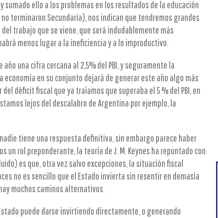
 y sumado ello a los problemas en los resultados de la educación
e no terminaron Secundaria), nos indican que tendremos grandes
 del trabajo que se viene, que será indudablemente más
abrá menos lugar a la ineficiencia y a lo improductivo.
 año una cifra cercana al 2,5% del PBI, y seguramente la
la economía en su conjunto dejará de generar este año algo más
r del déficit fiscal que ya traíamos que superaba el 5 % del PBI, en
estamos lejos del descalabro de Argentina por ejemplo, la
 nadie tiene una respuesta definitiva, sin embargo parece haber
os un rol preponderante, la teoría de J. M. Keynes ha repuntado con
uido) es que, otra vez salvo excepciones, la situación fiscal
es no es sencillo que el Estado invierta sin resentir en demasía
o hay muchos caminos alternativos.
 Estado puede darse invirtiendo directamente, o generando