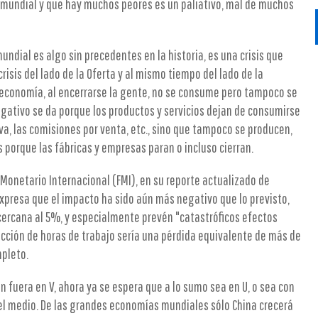
 mundial y que hay muchos peores es un paliativo, mal de muchos
mundial es algo sin precedentes en la historia, es una crisis que
crisis del lado de la Oferta y al mismo tiempo del lado de la
economía, al encerrarse la gente, no se consume pero tampoco se
egativo se da porque los productos y servicios dejan de consumirse
iva, las comisiones por venta, etc., sino que tampoco se producen,
s porque las fábricas y empresas paran o incluso cierran.
 Monetario Internacional (FMI), en su reporte actualizado de
xpresa que el impacto ha sido aún más negativo que lo previsto,
ercana al 5%, y especialmente prevén "catastróficos efectos
ucción de horas de trabajo sería una pérdida equivalente de más de
mpleto.
n fuera en V, ahora ya se espera que a lo sumo sea en U, o sea con
l medio. De las grandes economías mundiales sólo China crecerá