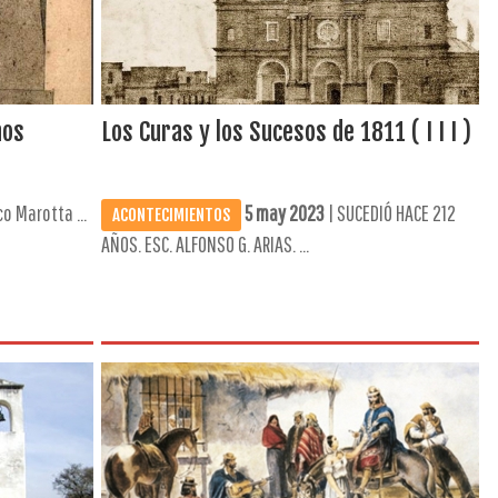
nos
Los Curas y los Sucesos de 1811 ( I I I )
o Marotta ...
5 may 2023
| SUCEDIÓ HACE 212
ACONTECIMIENTOS
AÑOS. ESC. ALFONSO G. ARIAS. ...