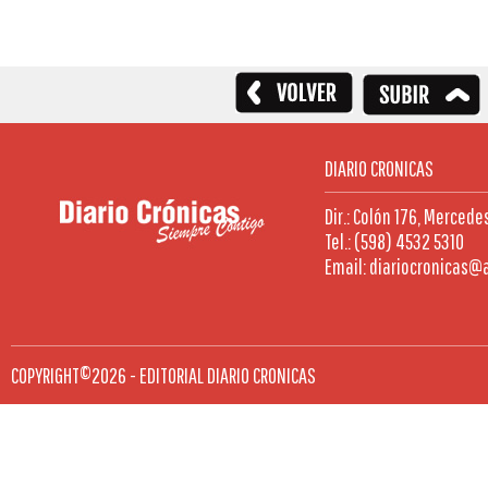
DIARIO CRONICAS
Dir.: Colón 176, Mercede
Tel.: (598) 4532 5310
Email: diariocronicas@
COPYRIGHT©2026 - EDITORIAL DIARIO CRONICAS