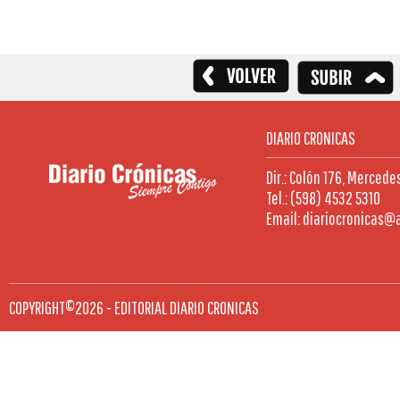
DIARIO CRONICAS
Dir.: Colón 176, Mercede
Tel.: (598) 4532 5310
Email: diariocronicas@
COPYRIGHT©2026 - EDITORIAL DIARIO CRONICAS