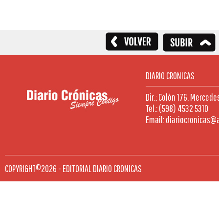
DIARIO CRONICAS
Dir.: Colón 176, Mercede
Tel.: (598) 4532 5310
Email: diariocronicas@
COPYRIGHT©2026 - EDITORIAL DIARIO CRONICAS