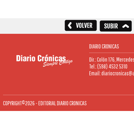
DIARIO CRONICAS
Dir.: Colón 176, Mercede
Tel.: (598) 4532 5310
Email: diariocronicas@
COPYRIGHT©2026 - EDITORIAL DIARIO CRONICAS