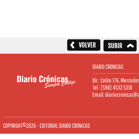
DIARIO CRONICAS
Dir.: Colón 176, Mercede
Tel.: (598) 4532 5310
Email: diariocronicas@
COPYRIGHT©2026 - EDITORIAL DIARIO CRONICAS