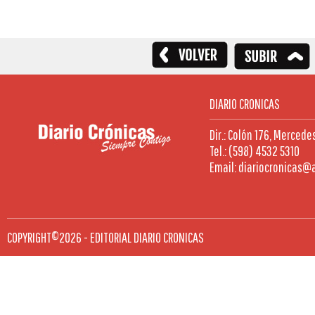
DIARIO CRONICAS
Dir.: Colón 176, Mercede
Tel.: (598) 4532 5310
Email: diariocronicas@
COPYRIGHT©2026 - EDITORIAL DIARIO CRONICAS