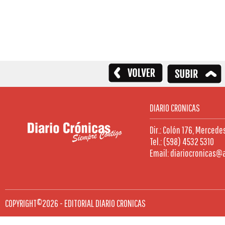
DIARIO CRONICAS
Dir.: Colón 176, Mercede
Tel.: (598) 4532 5310
Email: diariocronicas@
COPYRIGHT©2026 - EDITORIAL DIARIO CRONICAS