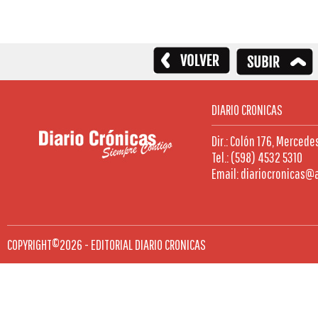
DIARIO CRONICAS
Dir.: Colón 176, Mercede
Tel.: (598) 4532 5310
Email: diariocronicas@
COPYRIGHT©2026 - EDITORIAL DIARIO CRONICAS