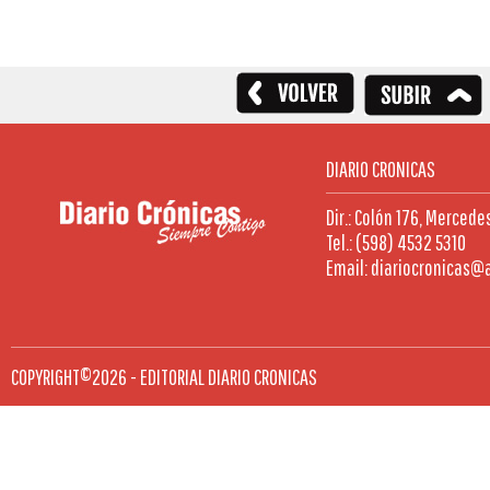
DIARIO CRONICAS
Dir.: Colón 176, Mercede
Tel.: (598) 4532 5310
Email: diariocronicas@
COPYRIGHT©2026 - EDITORIAL DIARIO CRONICAS