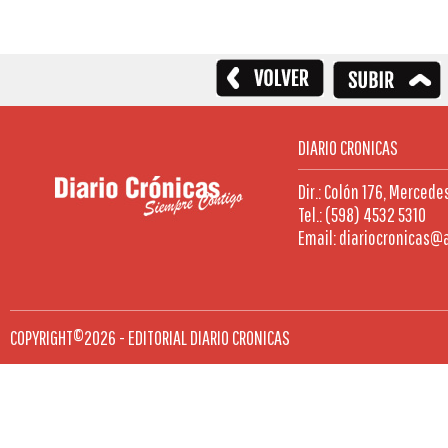
DIARIO CRONICAS
Dir.: Colón 176, Mercede
Tel.: (598) 4532 5310
Email: diariocronicas@
COPYRIGHT©2026 - EDITORIAL DIARIO CRONICAS