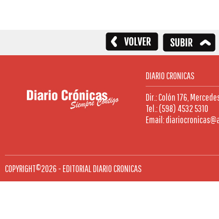
DIARIO CRONICAS
Dir.: Colón 176, Mercede
Tel.: (598) 4532 5310
Email: diariocronicas@
COPYRIGHT©2026 - EDITORIAL DIARIO CRONICAS