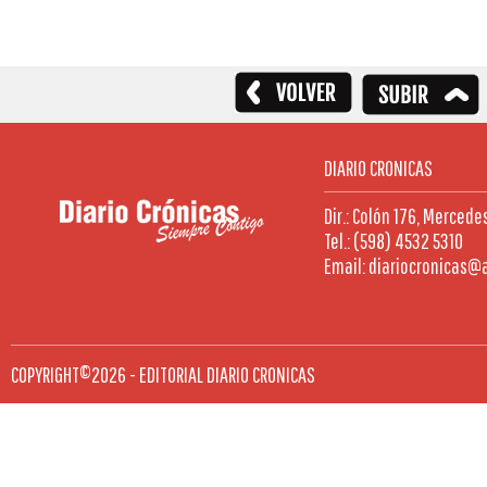
DIARIO CRONICAS
Dir.: Colón 176, Mercede
Tel.: (598) 4532 5310
Email: diariocronicas@
COPYRIGHT©2026 - EDITORIAL DIARIO CRONICAS