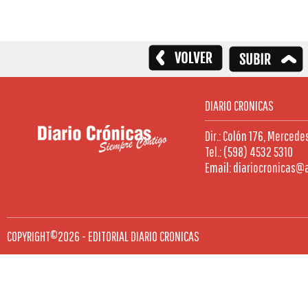
DIARIO CRONICAS
Dir.: Colón 176, Mercede
Tel.: (598) 4532 5310
Email: diariocronicas@
COPYRIGHT©2026 - EDITORIAL DIARIO CRONICAS