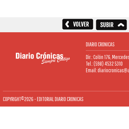
DIARIO CRONICAS
Dir.: Colón 176, Mercede
Tel.: (598) 4532 5310
Email: diariocronicas@
COPYRIGHT©2026 - EDITORIAL DIARIO CRONICAS