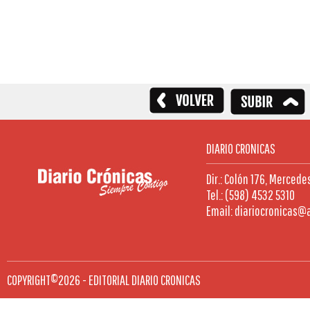
DIARIO CRONICAS
Dir.: Colón 176, Mercede
Tel.: (598) 4532 5310
Email: diariocronicas@
COPYRIGHT©2026 - EDITORIAL DIARIO CRONICAS