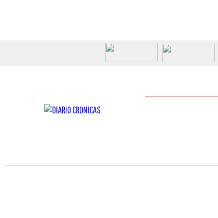
DIARIO CRONICAS
Dir.: Colón 176, Mercede
Tel.: (598) 4532 5310
Email: diariocronicas@
COPYRIGHT©2026 - EDITORIAL DIARIO CRONICAS