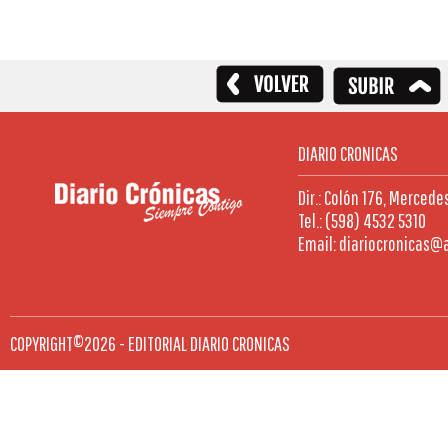
DIARIO CRONICAS
Dir.: Colón 176, Mercede
Tel.: (598) 4532 5310
Email: diariocronicas@
COPYRIGHT©2026 - EDITORIAL DIARIO CRONICAS