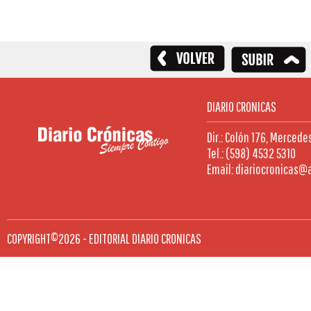
DIARIO CRONICAS
Dir.: Colón 176, Mercede
Tel.: (598) 4532 5310
Email: diariocronicas@
COPYRIGHT©2026 - EDITORIAL DIARIO CRONICAS