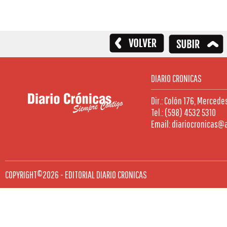
DIARIO CRONICAS
Dir.: Colón 176, Mercede
Tel.: (598) 4532 5310
Email: diariocronicas@
COPYRIGHT©2026 - EDITORIAL DIARIO CRONICAS