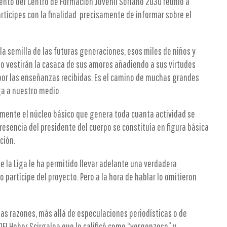
ento del Centro de Formación Juvenil Soriano 2030 reunió a
rtícipes con la finalidad precisamente de informar sobre el
la semilla de las futuras generaciones, esos miles de niños y
 vestirán la casaca de sus amores añadiendo a sus virtudes
or las enseñanzas recibidas. Es el camino de muchas grandes
ga a nuestro medio.
samente el núcleo básico que genera toda cuanta actividad se
presencia del presidente del cuerpo se constituía en figura básica
nción.
de la Liga le ha permitido llevar adelante una verdadera
 partícipe del proyecto. Pero a la hora de hablar lo omitieron
as razones, más allá de especulaciones periodísticas o de
OFI Heber Scirgalea que lo calificó como “vergonzoso” y