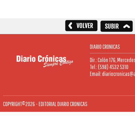
DIARIO CRONICAS
Dir.: Colón 176, Mercede
Tel.: (598) 4532 5310
Email: diariocronicas@
COPYRIGHT©2026 - EDITORIAL DIARIO CRONICAS