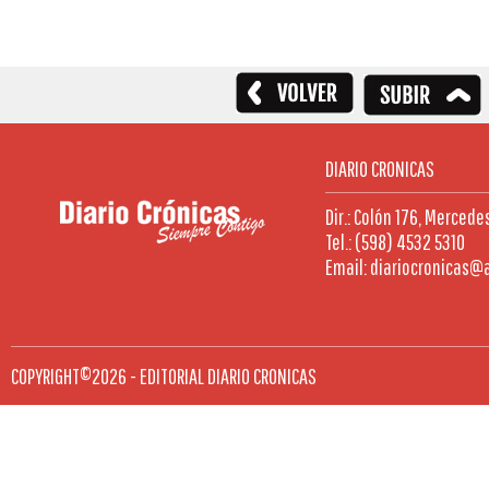
DIARIO CRONICAS
Dir.: Colón 176, Mercede
Tel.: (598) 4532 5310
Email: diariocronicas@
COPYRIGHT©2026 - EDITORIAL DIARIO CRONICAS