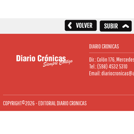
DIARIO CRONICAS
Dir.: Colón 176, Mercede
Tel.: (598) 4532 5310
Email: diariocronicas@
COPYRIGHT©2026 - EDITORIAL DIARIO CRONICAS