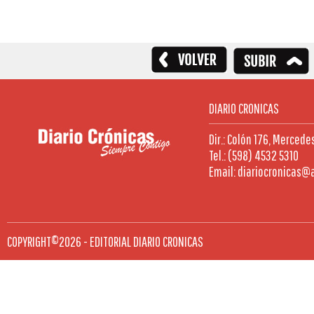
DIARIO CRONICAS
Dir.: Colón 176, Mercede
Tel.: (598) 4532 5310
Email: diariocronicas@
COPYRIGHT©2026 - EDITORIAL DIARIO CRONICAS