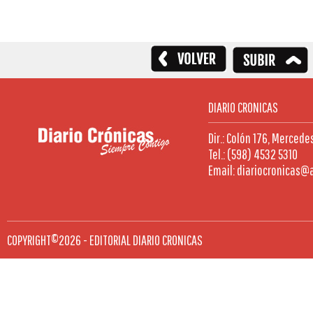
DIARIO CRONICAS
Dir.: Colón 176, Mercede
Tel.: (598) 4532 5310
Email: diariocronicas@
COPYRIGHT©2026 - EDITORIAL DIARIO CRONICAS