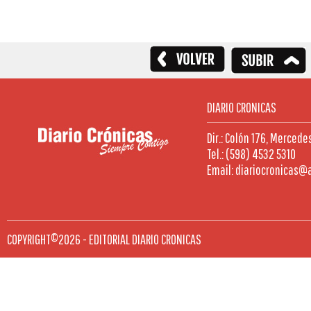
DIARIO CRONICAS
Dir.: Colón 176, Mercede
Tel.: (598) 4532 5310
Email: diariocronicas@
COPYRIGHT©2026 - EDITORIAL DIARIO CRONICAS