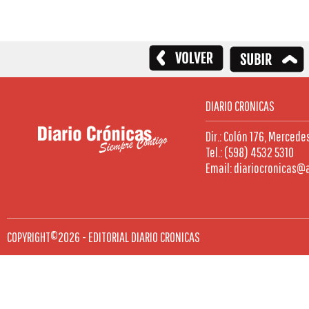
DIARIO CRONICAS
Dir.: Colón 176, Mercede
Tel.: (598) 4532 5310
Email: diariocronicas@
COPYRIGHT©2026 - EDITORIAL DIARIO CRONICAS