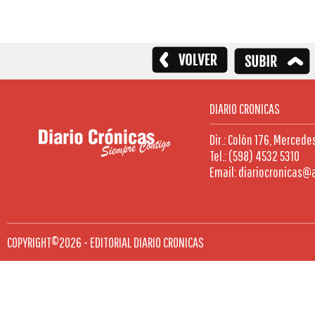
DIARIO CRONICAS
Dir.: Colón 176, Mercede
Tel.: (598) 4532 5310
Email: diariocronicas@
COPYRIGHT©2026 - EDITORIAL DIARIO CRONICAS