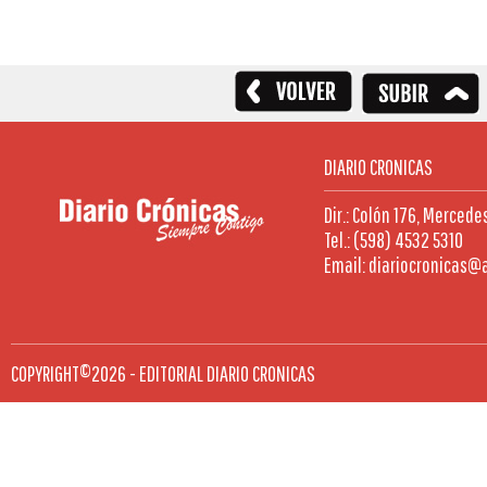
DIARIO CRONICAS
Dir.: Colón 176, Mercede
Tel.: (598) 4532 5310
Email: diariocronicas@
COPYRIGHT©2026 - EDITORIAL DIARIO CRONICAS