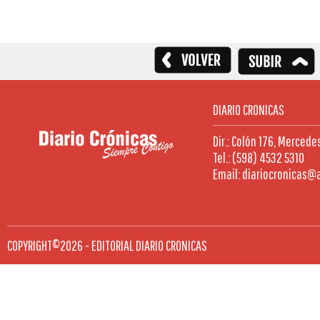
DIARIO CRONICAS
Dir.: Colón 176, Mercede
Tel.: (598) 4532 5310
Email: diariocronicas@
COPYRIGHT©2026 - EDITORIAL DIARIO CRONICAS