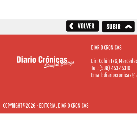
DIARIO CRONICAS
Dir.: Colón 176, Mercede
Tel.: (598) 4532 5310
Email: diariocronicas@
COPYRIGHT©2026 - EDITORIAL DIARIO CRONICAS