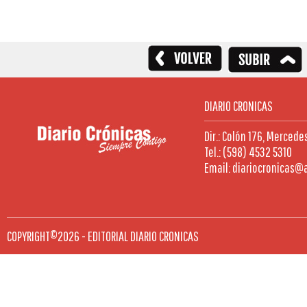
DIARIO CRONICAS
Dir.: Colón 176, Mercede
Tel.: (598) 4532 5310
Email: diariocronicas@
COPYRIGHT©2026 - EDITORIAL DIARIO CRONICAS