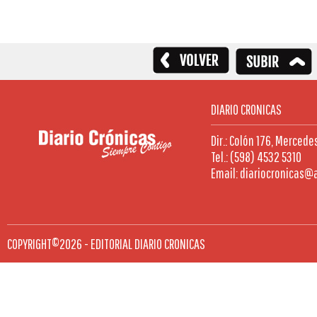
DIARIO CRONICAS
Dir.: Colón 176, Mercede
Tel.: (598) 4532 5310
Email: diariocronicas@
COPYRIGHT©2026 - EDITORIAL DIARIO CRONICAS