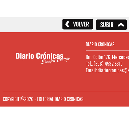
DIARIO CRONICAS
Dir.: Colón 176, Mercede
Tel.: (598) 4532 5310
Email: diariocronicas@
COPYRIGHT©2026 - EDITORIAL DIARIO CRONICAS