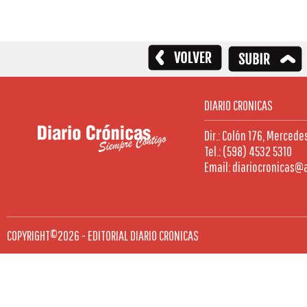
DIARIO CRONICAS
Dir.: Colón 176, Mercede
Tel.: (598) 4532 5310
Email: diariocronicas@
COPYRIGHT©2026 - EDITORIAL DIARIO CRONICAS