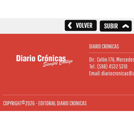
DIARIO CRONICAS
Dir.: Colón 176, Mercede
Tel.: (598) 4532 5310
Email: diariocronicas@
COPYRIGHT©2026 - EDITORIAL DIARIO CRONICAS