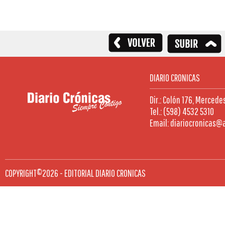
DIARIO CRONICAS
Dir.: Colón 176, Mercede
Tel.: (598) 4532 5310
Email: diariocronicas@
COPYRIGHT©2026 - EDITORIAL DIARIO CRONICAS