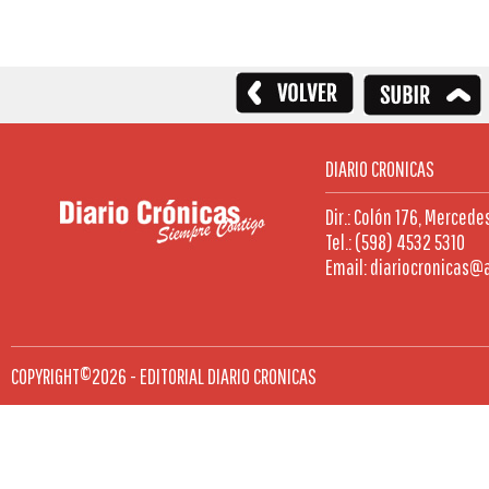
DIARIO CRONICAS
Dir.: Colón 176, Mercede
Tel.: (598) 4532 5310
Email: diariocronicas@
COPYRIGHT©2026 - EDITORIAL DIARIO CRONICAS