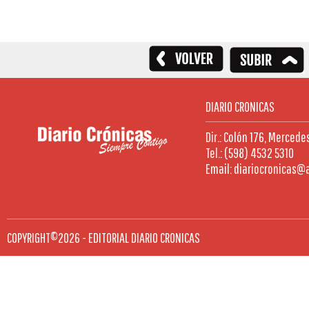
DIARIO CRONICAS
Dir.: Colón 176, Mercede
Tel.: (598) 4532 5310
Email: diariocronicas@
COPYRIGHT©2026 - EDITORIAL DIARIO CRONICAS